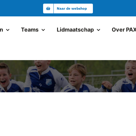
Naar de webshop
en
Teams
Lidmaatschap
Over PA
Junioren
Pax JO19-1
Pax VR18+1
Pax JO17-1
Pax JO17-2
Pax JO15-1JM