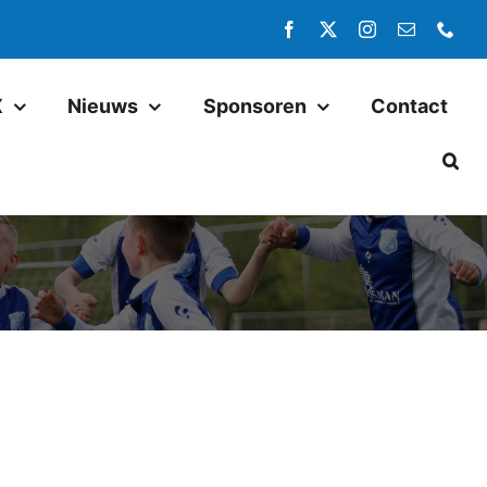
X
Nieuws
Sponsoren
Contact
Jeugd
Pax JO14-1
Pax JO13-1
Pax MO13-1
Pax JO13-2JM
Pax JO11-1JM
Pax JO11-2