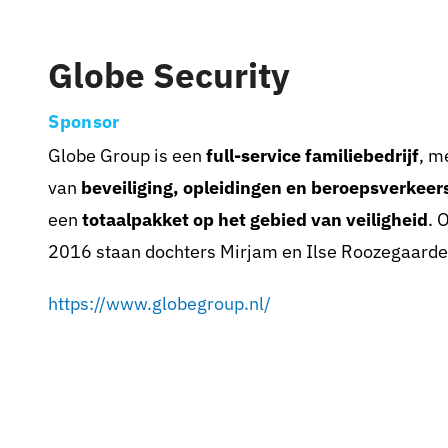
Pax 5
Pax 6
Globe Security
Pax 7
Sponsor
Pax 8
Globe Group is een
full-service familiebedrijf
, m
Pax 9
van
beveiliging, opleidingen en beroepsverkeer
Pax 10
een
totaalpakket op het gebied van veiligheid
. 
2016 staan dochters Mirjam en Ilse Roozegaarde 
Pax 11
Pax 35+1
https://www.globegroup.nl/
Pax 45+1