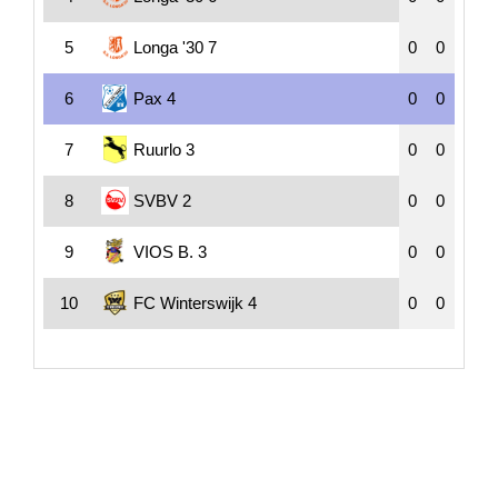
5
Longa '30 7
0
0
6
Pax 4
0
0
7
Ruurlo 3
0
0
8
SVBV 2
0
0
9
VIOS B. 3
0
0
10
FC Winterswijk 4
0
0