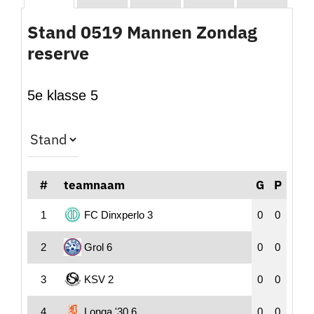
Stand 0519 Mannen Zondag
Nieuws
reserve
Sponsoren
5e klasse 5
Contact
Lid worden
#
teamnaam
G
P
Zoeken
naar:
1
FC Dinxperlo 3
0
0
2
Grol 6
0
0
3
KSV 2
0
0
4
Longa '30 6
0
0