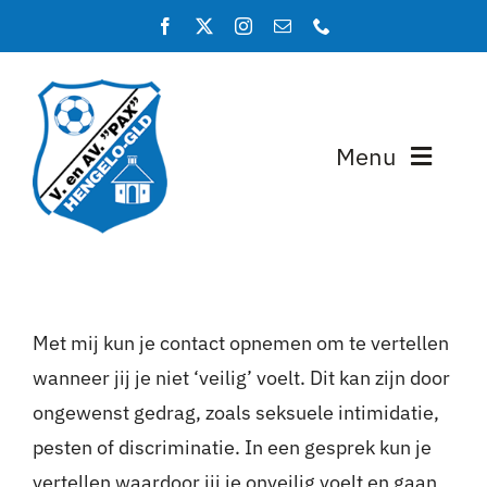
Ga
naar
inhoud
Menu
Home
Programma en uitslagen
Met mij kun je contact opnemen om te vertellen
Teams
wanneer jij je niet ‘veilig’ voelt. Dit kan zijn door
ongewenst gedrag, zoals seksuele intimidatie,
Lidmaatschap
pesten of discriminatie. In een gesprek kun je
Over PAX
vertellen waardoor jij je onveilig voelt en gaan