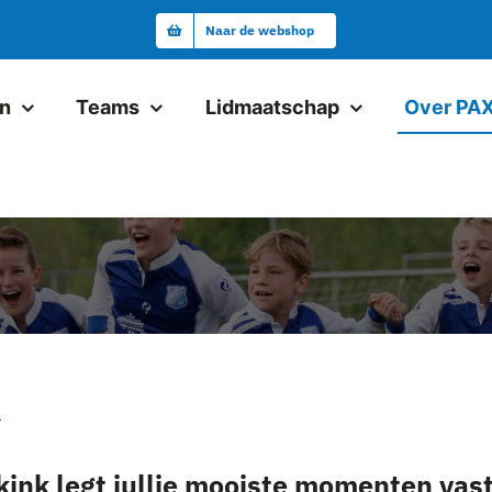
Naar de webshop
en
Teams
Lidmaatschap
Over PA
Junioren
Pax JO19-1
Pax VR18+1
Pax JO17-1
Pax JO17-2
Pax JO15-1JM
4
ink legt jullie mooiste momenten vast