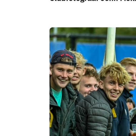
Pax 5
Pax 6
Pax 7
Pax 8
Pax 9
Pax 10
Pax 11
Pax 35+1
Pax 45+1