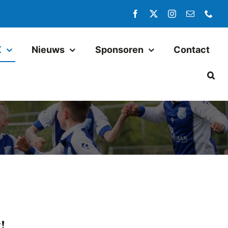
X
Nieuws
Sponsoren
Contact
Jeugd
Pax JO14-1
Pax JO13-1
Pax MO13-1
Pax JO13-2JM
Pax JO11-1JM
Pax JO11-2
!