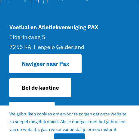
Voetbal en Atletiekvereniging PAX
Elderinkweg 5
7255 KA Hengelo Gelderland
Navigeer naar Pax
Bel de kantine
Contact
We gebruiken cookies om ervoor te zorgen dat onze website
zo soepel mogelijk draait. Als je doorgaat met het gebruiken
© 2022 | V. en AV. PAX Hengelo Gelderland |
van de website, gaan we er vanuit dat je ermee instemt.
EGN Design
|
Privacy statement
|
Sitemap