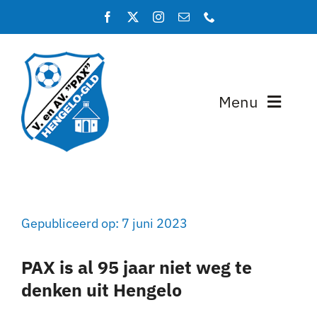
Ga
naar
inhoud
Menu
Home
Programma en uitslagen
Gepubliceerd op: 7 juni 2023
Teams
PAX is al 95 jaar niet weg te
Lidmaatschap
denken uit Hengelo
Over PAX