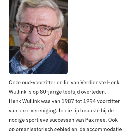
Nieuws
Sponsoren
Contact
Lid worden
Zoeken
Onze oud-voorzitter en lid van Verdienste Henk
naar:
Wullink is op 80-jarige leeftijd overleden.
Henk Wullink was van 1987 tot 1994 voorzitter
van onze vereniging. In die tijd maakte hij de
nodige sportieve successen van Pax mee. Ook
op organisatorisch gebied en de accommodatie