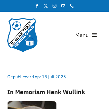
Ga
naar
inhoud
Menu
Home
Programma en uitslagen
Gepubliceerd op: 15 juli 2025
Teams
In Memoriam Henk Wullink
Lidmaatschap
Over PAX