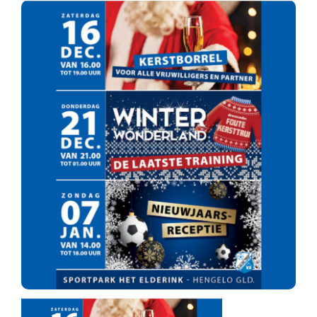
Nieuws
Sponsoren
Contact
Lid worden
Zoeken
naar: