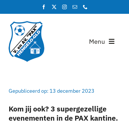
Ga
naar
inhoud
Menu
Home
Programma en uitslagen
Gepubliceerd op: 13 december 2023
Teams
Kom jij ook? 3 supergezellige
Lidmaatschap
evenementen in de PAX kantine.
Over PAX