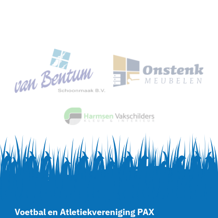
Voetbal en Atletiekvereniging PAX