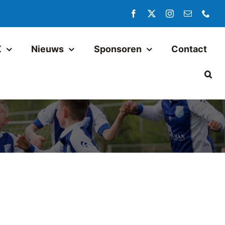
X
Nieuws
Sponsoren
Contact
Jeugd
Pax JO14-1
Pax JO13-1
Pax MO13-1
Pax JO13-2JM
Pax JO11-1JM
Pax JO11-2