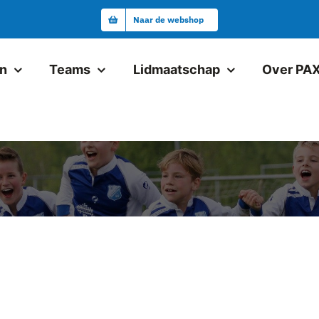
Naar de webshop
en
Teams
Lidmaatschap
Over PA
Junioren
Pax JO19-1
Pax VR18+1
Pax JO17-1
Pax JO17-2
Pax JO15-1JM