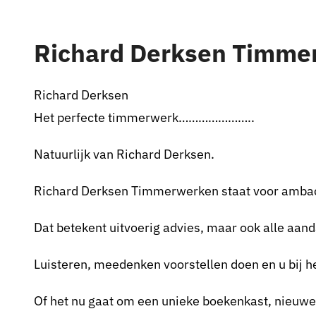
Pax 5
Pax 6
Richard Derksen Timme
Pax 7
Pax 8
Richard Derksen
Het perfecte timmerwerk…………………..
Pax 9
Pax 10
Natuurlijk van Richard Derksen.
Pax 11
Richard Derksen Timmerwerken staat voor ambach
Pax 35+1
Dat betekent uitvoerig advies, maar ook alle aand
Pax 45+1
Luisteren, meedenken voorstellen doen en u bij he
Of het nu gaat om een unieke boekenkast, nieuwe