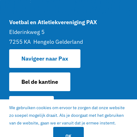
Voetbal en Atletiekvereniging PAX
Elderinkweg 5
7255 KA Hengelo Gelderland
Navigeer naar Pax
Bel de kantine
Contact
We gebruiken cookies om ervoor te zorgen dat onze website
zo soepel mogelijk draait. Als je doorgaat met het gebruiken
© 2022 | V. en AV. PAX Hengelo Gelderland |
van de website, gaan we er vanuit dat je ermee instemt.
EGN Design
|
Privacy statement
|
Sitemap
OK