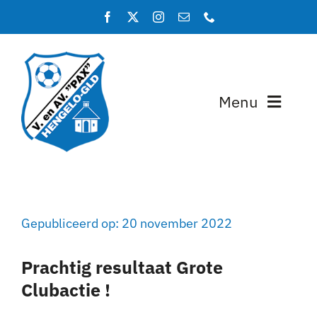
Ga
naar
inhoud
Menu
Home
Programma en uitslagen
Gepubliceerd op: 20 november 2022
Teams
Prachtig resultaat Grote
Lidmaatschap
Clubactie !
Over PAX