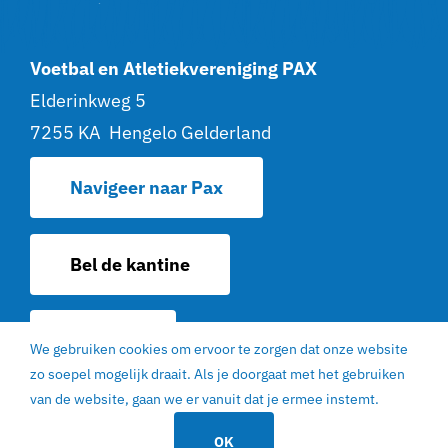
Voetbal en Atletiekvereniging PAX
Elderinkweg 5
7255 KA Hengelo Gelderland
Navigeer naar Pax
Bel de kantine
Contact
We gebruiken cookies om ervoor te zorgen dat onze website
zo soepel mogelijk draait. Als je doorgaat met het gebruiken
© 2022 | V. en AV. PAX Hengelo Gelderland |
van de website, gaan we er vanuit dat je ermee instemt.
EGN Design
|
Privacy statement
|
Sitemap
OK