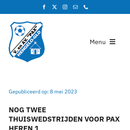
Ga
naar
inhoud
Menu
Home
Programma en uitslagen
Gepubliceerd op: 8 mei 2023
Teams
NOG TWEE
Lidmaatschap
THUISWEDSTRIJDEN VOOR PAX
HEREN 1
Over PAX