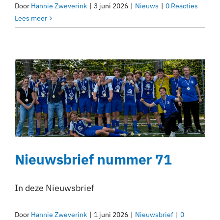
Door
Hannie Zweverink
|
3 juni 2026
|
Nieuws
|
0 Reacties
Lees meer
Nieuwsbrief nummer 71
In deze Nieuwsbrief
Door
Hannie Zweverink
|
1 juni 2026
|
Nieuwsbrief
|
0