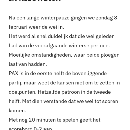
Nieuws
Na een lange winterpauze gingen we zondag 8
februari weer de wei in.
Sponsoren
Het werd al snel duidelijk dat die wei geleden
had van de voorafgaande winterse periode.
Contact
Moeilijke omstandigheden, waar beide ploegen
Lid worden
last van hadden.
PAX is in de eerste helft de bovenliggende
Zoeken
partij, maar weet de kansen niet om te zetten in
naar:
doelpunten. Hetzelfde patroon in de tweede
helft. Met dien verstande dat we wel tot scoren
komen.
Met nog 20 minuten te spelen geeft het
scorebord 0-2 aan.