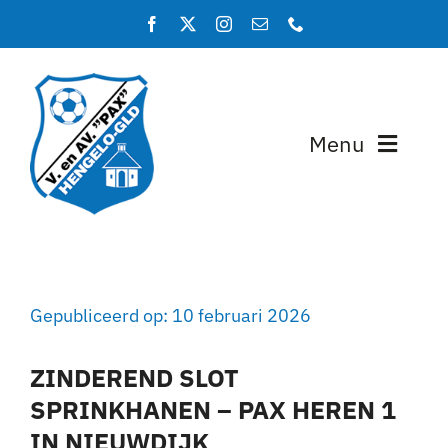
Ga
naar
inhoud
Menu
Home
Programma en uitslagen
Gepubliceerd op: 10 februari 2026
Teams
ZINDEREND SLOT
Lidmaatschap
SPRINKHANEN – PAX HEREN 1
IN NIEUWDIJK
Over PAX