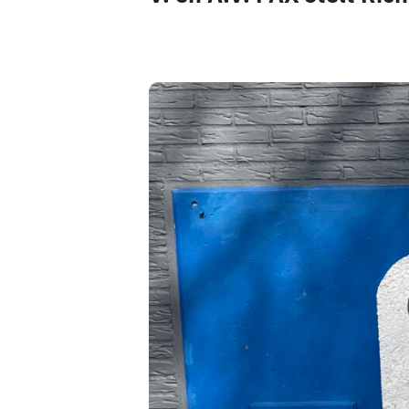
Pax 5
Pax 6
Pax 7
Pax 8
Pax 9
Pax 10
Pax 11
Pax 35+1
Pax 45+1