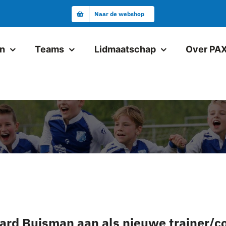
Naar de webshop
en
Teams
Lidmaatschap
Over PA
Junioren
Pax JO19-1
Pax VR18+1
Pax JO17-1
Pax JO17-2
Pax JO15-1JM
chard Buisman aan als nieuwe trainer/