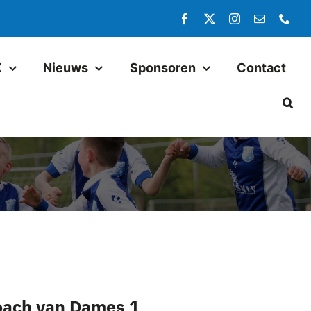
X
Nieuws
Sponsoren
Contact
Jeugd
Pax JO14-1
Pax JO13-1
Pax MO13-1
Pax JO13-2JM
Pax JO11-1JM
Pax JO11-2
coach van Dames 1