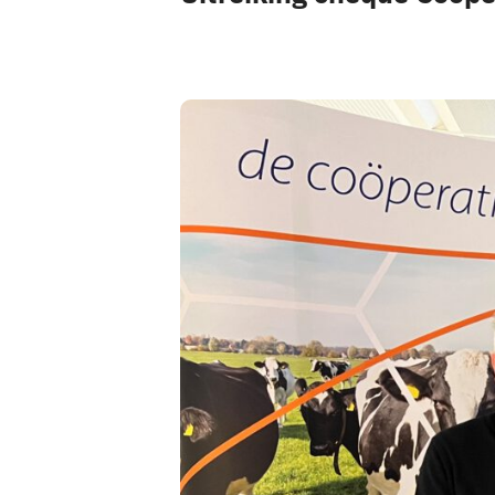
Pax 5
Pax 6
Pax 7
Pax 8
Pax 9
Pax 10
Pax 11
Pax 35+1
Pax 45+1