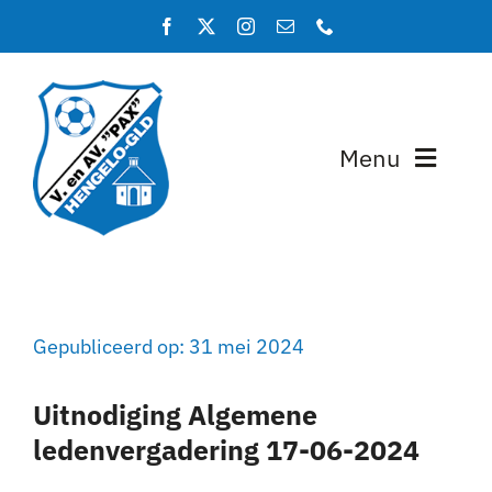
Ga
naar
inhoud
Menu
Home
Programma en uitslagen
Gepubliceerd op: 31 mei 2024
Teams
Uitnodiging Algemene
Lidmaatschap
ledenvergadering 17-06-2024
Over PAX