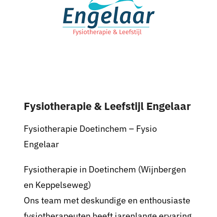
Nieuws
Sponsoren
Contact
Fysiotherapie & Leefstijl Engelaar
Lid worden
Fysiotherapie Doetinchem – Fysio
Zoeken
Engelaar
naar:
Fysiotherapie in Doetinchem (Wijnbergen
en Keppelseweg)
Ons team met deskundige en enthousiaste
fysiotherapeuten heeft jarenlange ervaring