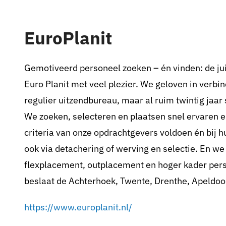
Pax 5
Pax 6
EuroPlanit
Pax 7
Pax 8
Gemotiveerd personeel zoeken – én vinden: de jui
Euro Planit met veel plezier. We geloven in verbin
Pax 9
regulier uitzendbureau, maar al ruim twintig jaar 
Pax 10
We zoeken, selecteren en plaatsen snel ervaren
Pax 11
criteria van onze opdrachtgevers voldoen én bij 
ook via detachering of werving en selectie. En w
Pax 35+1
flexplacement, outplacement en hoger kader per
Pax 45+1
beslaat de Achterhoek, Twente, Drenthe, Apeldoo
https://www.europlanit.nl/