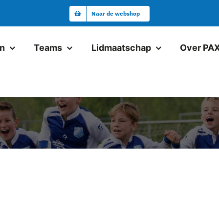
Naar de webshop
en
Teams
Lidmaatschap
Over PA
Junioren
Pax JO19-1
Pax VR18+1
Pax JO17-1
Pax JO17-2
Pax JO15-1JM