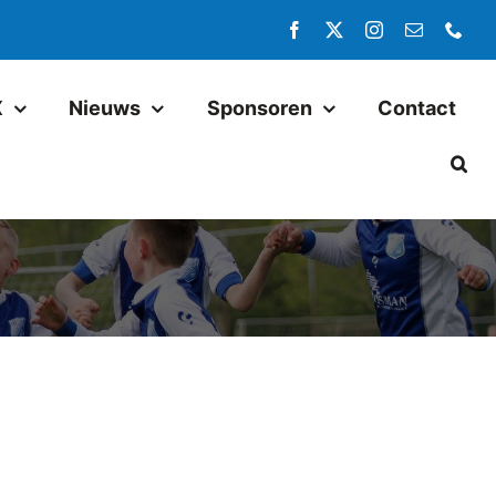
X
Nieuws
Sponsoren
Contact
Jeugd
Pax JO14-1
Pax JO13-1
Pax MO13-1
Pax JO13-2JM
Pax JO11-1JM
Pax JO11-2