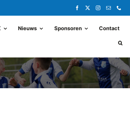
X
Nieuws
Sponsoren
Contact
Jeugd
Pax JO14-1
Pax JO13-1
Pax MO13-1
Pax JO13-2JM
Pax JO11-1JM
Pax JO11-2