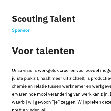
Pax 5
Pax 6
Scouting Talent
Pax 7
Sponsor
Pax 8
Pax 9
Voor talenten
Pax 10
Pax 11
Onze visie is werkgeluk creëren voor zoveel mogel
Pax 35+1
juiste plek zit, haalt meer uit zichzelf, is product
Pax 45+1
chemie en relatie tussen werknemer en werkgever
ervaren hoe mooi verandering van werk kan zijn.
waarbij wij gewoon “je” zeggen. Wij spreken dezelf
prettig vinden wij.