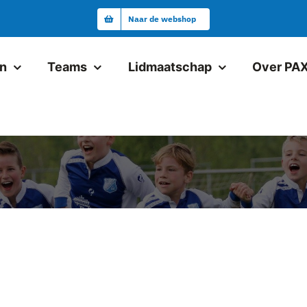
Naar de webshop
en
Teams
Lidmaatschap
Over PA
Junioren
Pax JO19-1
Pax VR18+1
Pax JO17-1
Pax JO17-2
Pax JO15-1JM