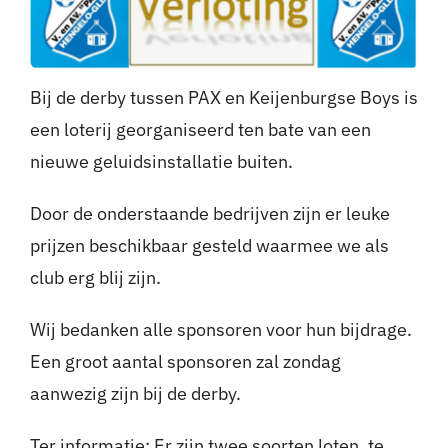
Nieuws
Bij de derby tussen PAX en Keijenburgse Boys is
Sponsoren
een loterij georganiseerd ten bate van een
Contact
nieuwe geluidsinstallatie buiten.
Door de onderstaande bedrijven zijn er leuke
Lid worden
prijzen beschikbaar gesteld waarmee we als
Zoeken
club erg blij zijn.
naar:
Wij bedanken alle sponsoren voor hun bijdrage.
Een groot aantal sponsoren zal zondag
aanwezig zijn bij de derby.
Ter informatie: Er zijn twee soorten loten, te