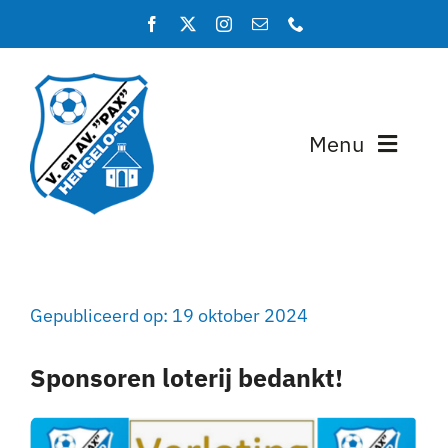
Ga
naar
inhoud
Menu
Home
Programma en uitslagen
Gepubliceerd op: 19 oktober 2024
Teams
Sponsoren loterij bedankt!
Lidmaatschap
Over PAX