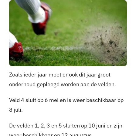
Nieuws
Sponsoren
Contact
Lid worden
Zoals ieder jaar moet er ook dit jaar groot
Zoeken
onderhoud gepleegd worden aan de velden.
naar:
Veld 4 sluit op 6 mei en is weer beschikbaar op
8 juli.
De velden 1, 2, 3 en 5 sluiten op 10 juni en zijn
weer beschikbaar op 12 augustus.