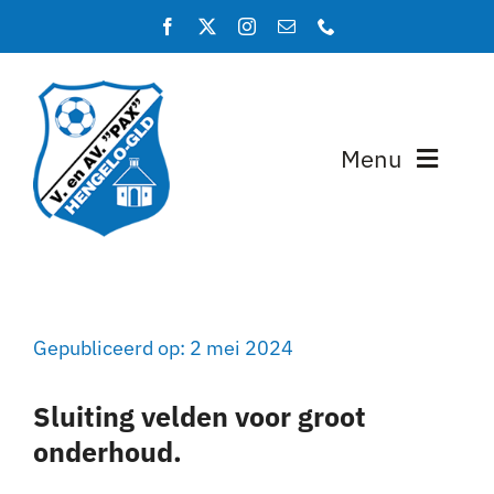
Ga
naar
inhoud
Menu
Home
Programma en uitslagen
Gepubliceerd op: 2 mei 2024
Teams
Sluiting velden voor groot
Lidmaatschap
onderhoud.
Over PAX