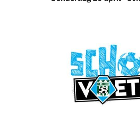
Pax 5
Pax 6
Pax 7
Pax 8
Pax 9
Pax 10
Pax 11
Pax 35+1
Pax 45+1