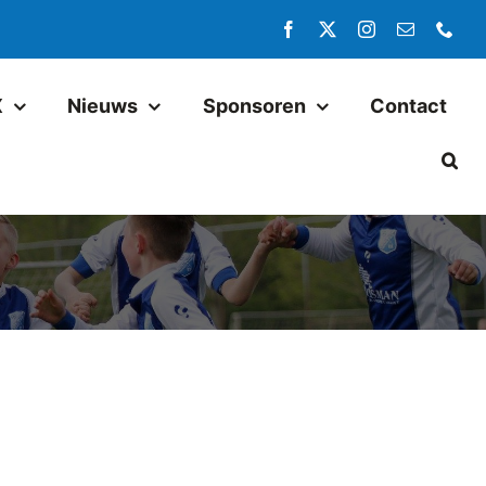
X
Nieuws
Sponsoren
Contact
Jeugd
Pax JO14-1
Pax JO13-1
Pax MO13-1
Pax JO13-2JM
Pax JO11-1JM
Pax JO11-2