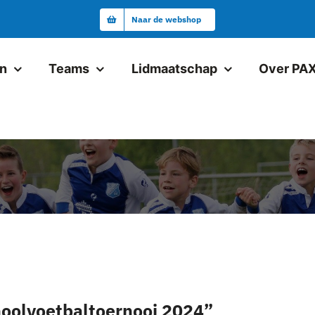
Naar de webshop
en
Teams
Lidmaatschap
Over PA
Junioren
Pax JO19-1
Pax VR18+1
Pax JO17-1
Pax JO17-2
Pax JO15-1JM
hoolvoetbaltoernooi 2024”