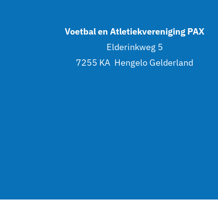
Voetbal en Atletiekvereniging PAX
Elderinkweg 5
7255 KA Hengelo Gelderland
esign
|
Privacy statement
|
Sitemap