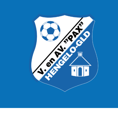
© 2022 | V. en AV. PAX Hengelo Gelderland |
EGN D