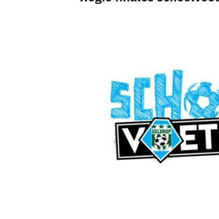
Pax 5
Pax 6
Pax 7
Pax 8
Pax 9
Pax 10
Pax 11
Pax 35+1
Pax 45+1