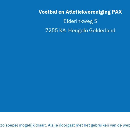
Voetbal en Atletiekvereniging PAX
Elderinkweg 5
7255 KA Hengelo Gelderland
esign
|
Privacy statement
|
Sitemap
o soepel mogelijk draait. Als je doorgaat met het gebruiken van de webs