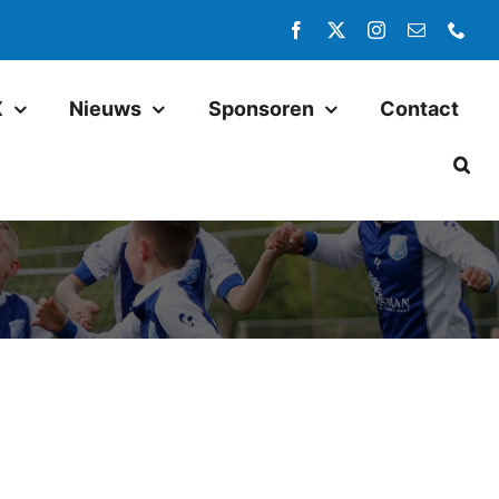
X
Nieuws
Sponsoren
Contact
Jeugd
Pax JO14-1
Pax JO13-1
Pax MO13-1
Pax JO13-2JM
Pax JO11-1JM
Pax JO11-2