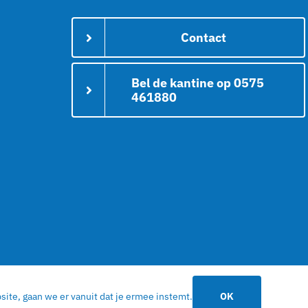
Contact
Bel de kantine op 0575
461880
ite, gaan we er vanuit dat je ermee instemt.
OK