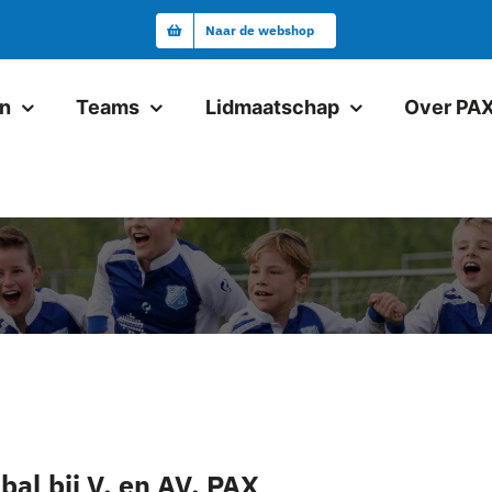
Naar de webshop
en
Teams
Lidmaatschap
Over PA
Junioren
Pax JO19-1
Pax VR18+1
Pax JO17-1
Pax JO17-2
Pax JO15-1JM
bal bij V. en AV. PAX