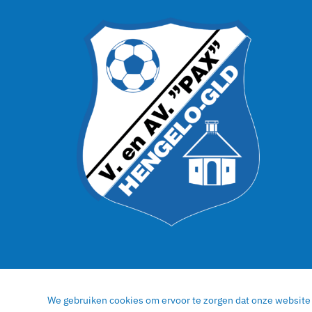
© 2022 | V. en AV. PAX Hengelo Gelderland |
EGN D
We gebruiken cookies om ervoor te zorgen dat onze website z