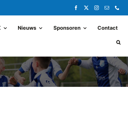
X
Nieuws
Sponsoren
Contact
Jeugd
Pax JO14-1
Pax JO13-1
Pax MO13-1
Pax JO13-2JM
Pax JO11-1JM
Pax JO11-2