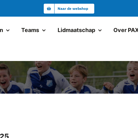
Naar de webshop
en
Teams
Lidmaatschap
Over PA
Junioren
Pax JO19-1
Pax VR18+1
Pax JO17-1
Pax JO17-2
Pax JO15-1JM
025