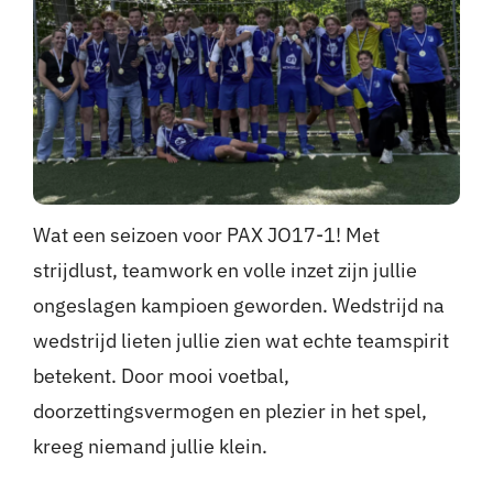
Nieuws
Sponsoren
Contact
Wat een seizoen voor PAX JO17-1! Met
Lid worden
strijdlust, teamwork en volle inzet zijn jullie
Zoeken
ongeslagen kampioen geworden. Wedstrijd na
naar:
wedstrijd lieten jullie zien wat echte teamspirit
betekent. Door mooi voetbal,
doorzettingsvermogen en plezier in het spel,
kreeg niemand jullie klein.