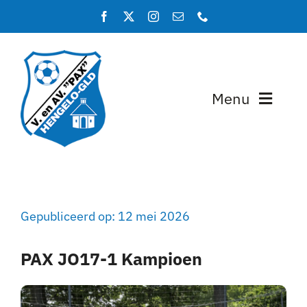
Ga
naar
inhoud
Menu
Home
Programma en uitslagen
Gepubliceerd op: 12 mei 2026
Teams
PAX JO17-1 Kampioen
Lidmaatschap
Over PAX