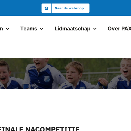
Naar de webshop
en
Teams
Lidmaatschap
Over PA
Junioren
Pax JO19-1
Pax VR18+1
Pax JO17-1
Pax JO17-2
Pax JO15-1JM
 FINALE NACOMPETITIE