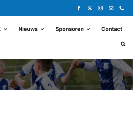
X
Nieuws
Sponsoren
Contact
Jeugd
Pax JO14-1
Pax JO13-1
Pax MO13-1
Pax JO13-2JM
Pax JO11-1JM
Pax JO11-2