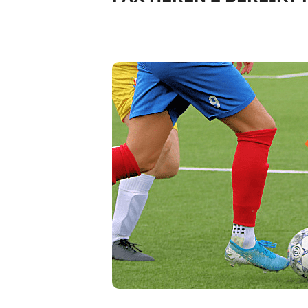
Pax 5
Pax 6
Pax 7
Pax 8
Pax 9
Pax 10
Pax 11
Pax 35+1
Pax 45+1