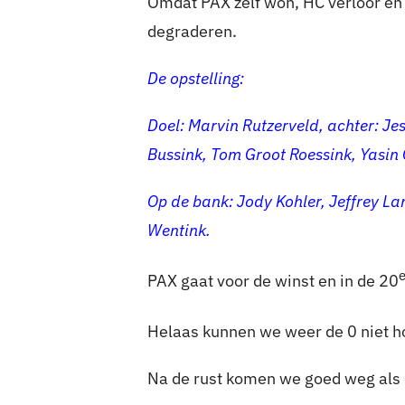
Omdat PAX zelf won, HC verloor en 
degraderen.
De opstelling:
Doel: Marvin Rutzerveld, achter: J
Bussink, Tom Groot Roessink, Yasin
Op de bank: Jody Kohler, Jeffrey La
Wentink.
PAX gaat voor de winst en in de 20
Helaas kunnen we weer de 0 niet h
Na de rust komen we goed weg als d