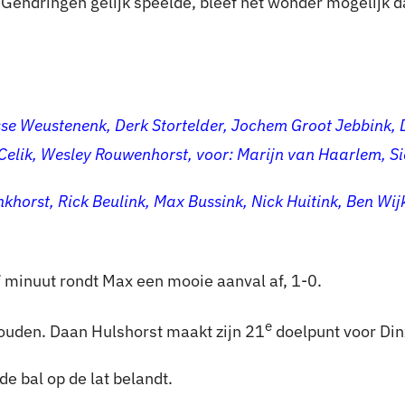
Gendringen gelijk speelde, bleef het wonder mogelijk d
esse Weustenenk, Derk Stortelder, Jochem Groot Jebbink
 Celik, Wesley Rouwenhorst, voor: Marijn van Haarlem, Si
nkhorst, Rick Beulink, Max Bussink, Nick Huitink, Ben Wi
e
minuut rondt Max een mooie aanval af, 1-0.
e
ouden. Daan Hulshorst maakt zijn 21
doelpunt voor Dinx
e bal op de lat belandt.