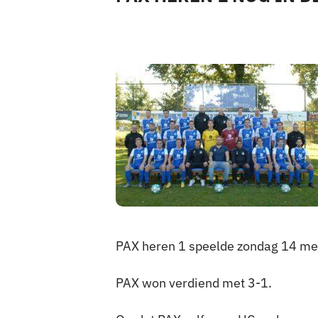
Pax 5
Pax 6
Pax 7
Pax 8
Pax 9
Pax 10
Pax 11
Pax 35+1
Pax 45+1
PAX heren 1 speelde zondag 14 mei
PAX won verdiend met 3-1.