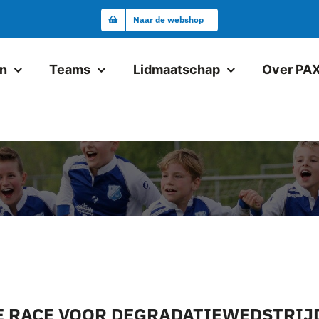
Naar de webshop
en
Teams
Lidmaatschap
Over PA
Junioren
Pax JO19-1
Pax VR18+1
Pax JO17-1
Pax JO17-2
Pax JO15-1JM
DE RACE VOOR DEGRADATIEWEDSTRIJ