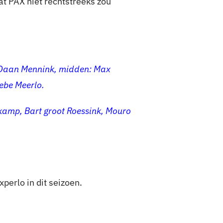
at PAX niet rechtstreeks zou
, Daan Mennink, midden: Max
ebe Meerlo.
jkamp, Bart groot Roessink, Mouro
perlo in dit seizoen.