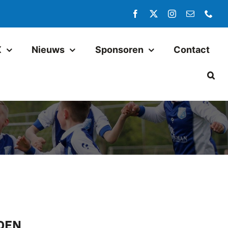
X
Nieuws
Sponsoren
Contact
Jeugd
Pax JO14-1
Pax JO13-1
Pax MO13-1
Pax JO13-2JM
Pax JO11-1JM
Pax JO11-2
DEN