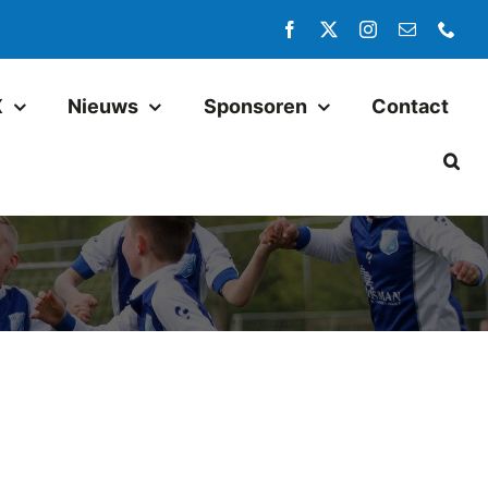
X
Nieuws
Sponsoren
Contact
Jeugd
Pax JO14-1
Pax JO13-1
Pax MO13-1
Pax JO13-2JM
Pax JO11-1JM
Pax JO11-2