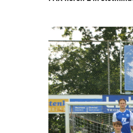
Pax 5
Pax 6
Pax 7
Pax 8
Pax 9
Pax 10
Pax 11
Pax 35+1
Pax 45+1