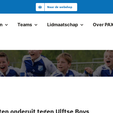
Naar de webshop
en
Teams
Lidmaatschap
Over PA
Junioren
Pax JO19-1
Pax VR18+1
Pax JO17-1
Pax JO17-2
Pax JO15-1JM
3
ten onderuit tegen Ulftse Boys