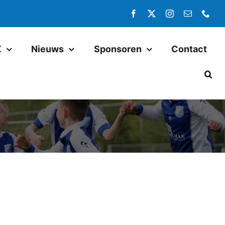
X
Nieuws
Sponsoren
Contact
Jeugd
Pax JO14-1
Pax JO13-1
Pax MO13-1
Pax JO13-2JM
Pax JO11-1JM
Pax JO11-2