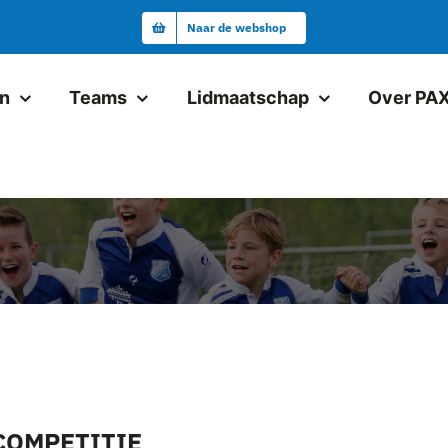
Naar de webshop
en
Teams
Lidmaatschap
Over PA
Junioren
Pax JO19-1
Pax VR18+1
Pax JO17-1
Pax JO17-2
Pax JO15-1JM
ACOMPETITIE