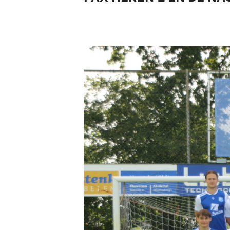
Pax 5
Pax 6
Pax 7
Pax 8
Pax 9
Pax 10
Pax 11
Pax 35+1
Pax 45+1