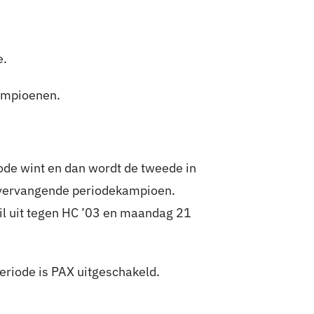
e.
kampioenen.
iode wint en dan wordt de tweede in
e vervangende periodekampioen.
l uit tegen HC ’03 en maandag 21
periode is PAX uitgeschakeld.