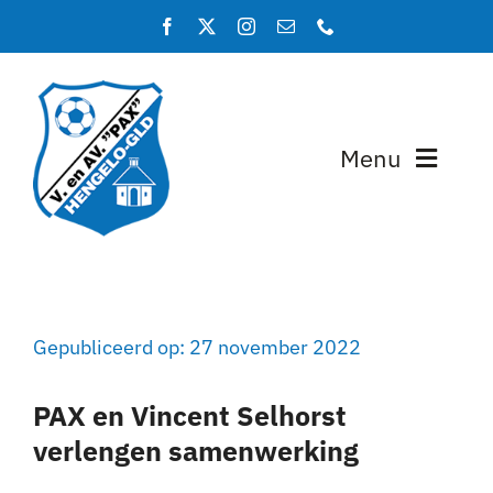
Ga
naar
inhoud
Menu
Home
Programma en uitslagen
Gepubliceerd op: 27 november 2022
Teams
PAX en Vincent Selhorst
Lidmaatschap
verlengen samenwerking
Over PAX