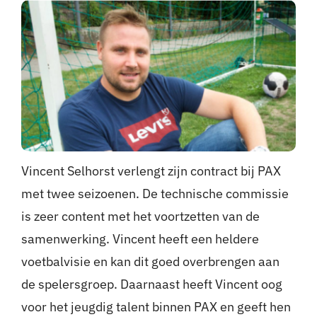
Nieuws
Sponsoren
Contact
Lid worden
Vincent Selhorst verlengt zijn contract bij PAX
Zoeken
met twee seizoenen. De technische commissie
naar:
is zeer content met het voortzetten van de
samenwerking. Vincent heeft een heldere
voetbalvisie en kan dit goed overbrengen aan
de spelersgroep. Daarnaast heeft Vincent oog
voor het jeugdig talent binnen PAX en geeft hen