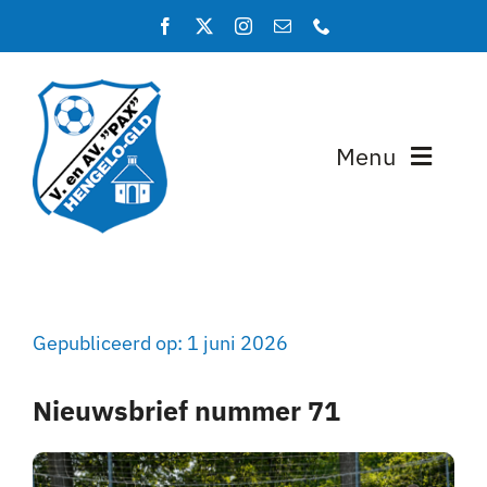
Ga
naar
inhoud
Menu
Home
Programma en uitslagen
Gepubliceerd op: 1 juni 2026
Teams
Nieuwsbrief nummer 71
Lidmaatschap
Over PAX