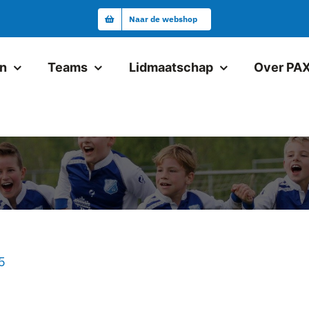
Naar de webshop
en
Teams
Lidmaatschap
Over PA
Junioren
Pax JO19-1
Pax VR18+1
Pax JO17-1
Pax JO17-2
Pax JO15-1JM
5