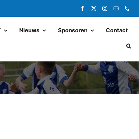
X
Nieuws
Sponsoren
Contact
Jeugd
Pax JO14-1
Pax JO13-1
Pax MO13-1
Pax JO13-2JM
Pax JO11-1JM
Pax JO11-2