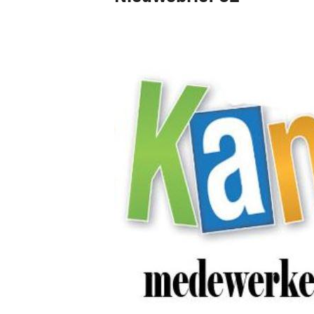
Pax 5
Pax 6
Pax 7
Pax 8
Pax 9
Pax 10
Pax 11
Pax 35+1
Pax 45+1