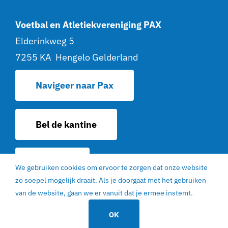
Voetbal en Atletiekvereniging PAX
Elderinkweg 5
7255 KA Hengelo Gelderland
Navigeer naar Pax
Bel de kantine
Contact
We gebruiken cookies om ervoor te zorgen dat onze website
zo soepel mogelijk draait. Als je doorgaat met het gebruiken
© 2022 | V. en AV. PAX Hengelo Gelderland |
van de website, gaan we er vanuit dat je ermee instemt.
EGN Design
|
Privacy statement
|
Sitemap
OK