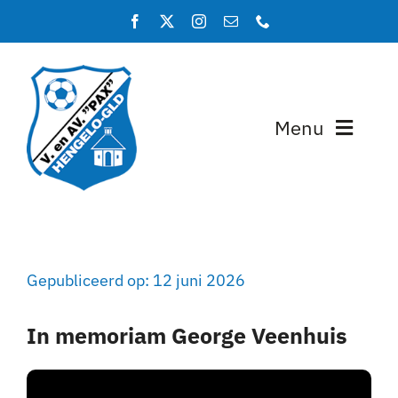
Ga
naar
inhoud
Menu
Home
Programma en uitslagen
Gepubliceerd op: 12 juni 2026
Teams
In memoriam George Veenhuis
Lidmaatschap
Over PAX