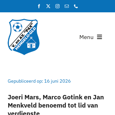
Ga
naar
inhoud
Menu
Home
Programma en uitslagen
Gepubliceerd op: 16 juni 2026
Teams
Joeri Mars, Marco Gotink en Jan
Lidmaatschap
Menkveld benoemd tot lid van
verdienste
Over PAX