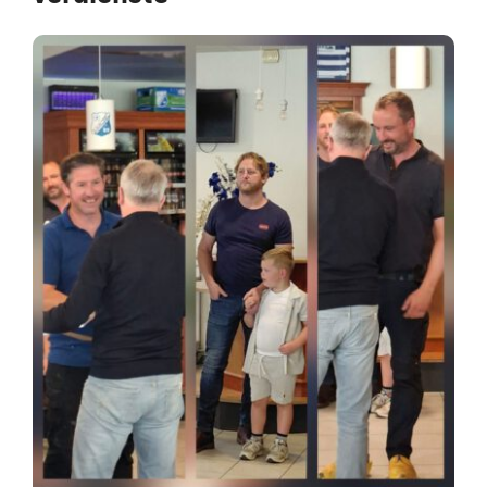
Nieuws
Sponsoren
Contact
Lid worden
Zoeken
naar: