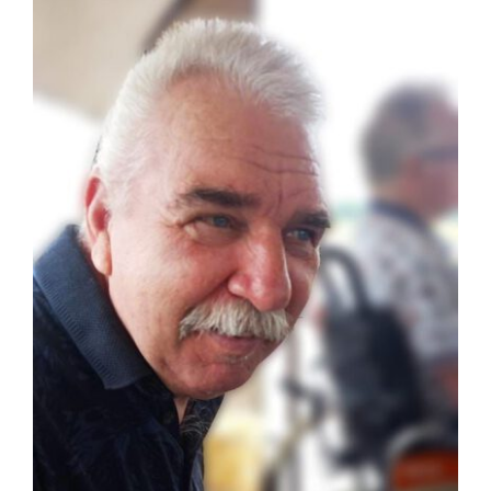
Nieuws
Sponsoren
Contact
Lid worden
Zoeken
naar: