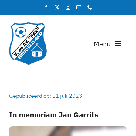
Ga
naar
inhoud
Menu
Home
Programma en uitslagen
Gepubliceerd op: 11 juli 2023
Teams
In memoriam Jan Garrits
Lidmaatschap
Over PAX