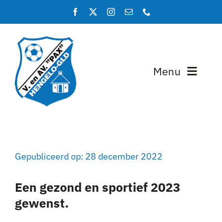
Ga
naar
inhoud
Menu
Home
Programma en uitslagen
Gepubliceerd op: 28 december 2022
Teams
Een gezond en sportief 2023
Lidmaatschap
gewenst.
Over PAX