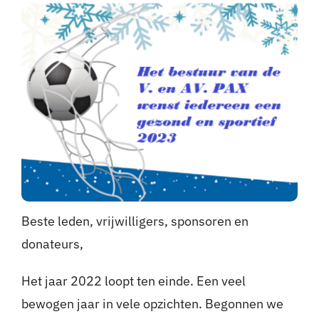
Nieuws
Sponsoren
Contact
Lid worden
Zoeken
naar:
Beste leden, vrijwilligers, sponsoren en
donateurs,
Het jaar 2022 loopt ten einde. Een veel
bewogen jaar in vele opzichten. Begonnen we