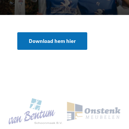
Nieuws
Sponsoren
Download hem hier
Contact
Lid worden
Zoeken
naar: