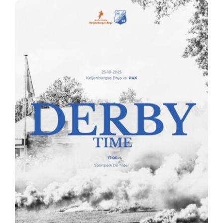
Nieuws
Sponsoren
Contact
Lid worden
Zoeken
naar: