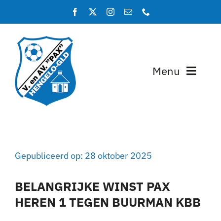
Ga
naar
inhoud
Menu
Home
Programma en uitslagen
Gepubliceerd op: 28 oktober 2025
Teams
BELANGRIJKE WINST PAX
Lidmaatschap
HEREN 1 TEGEN BUURMAN KBB
Over PAX