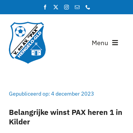
Ga
naar
inhoud
Menu
Home
Programma en uitslagen
Gepubliceerd op: 4 december 2023
Teams
Belangrijke winst PAX heren 1 in
Lidmaatschap
Kilder
Over PAX